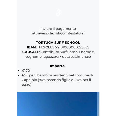
3
Inviare il pagamento
attraverso
bonifico
intestato a:
TORTUGA SURF SCHOOL
IBAN
: IT12F0885172181000000223855
CAUSALE
: Contributo Surf Camp + nome e
cognome ragazzo/a + data settimana/e
Importo
:
€170
€95 per i bambini residenti nel comune di
Capalbio (80€ secondo figlio e 70€ per il
terzo)