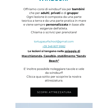
Offriamo corsi di windsurf sia per
bambini
che per
adulti
,
privati
e
di
gruppo
!
Ogni lezione è composta da una parte
teorica a terra e da una parte pratica in mare
e viene sempre
personalizzata
in base alle
esigenze dell'atleta.
Chiama o scrivici per prenotare!
tortugasurfscho
o
l@gmail.com
+39 348 807 9982
Le lezioni si tengono nella
spiaggia di
Macchiatonda, Capalbio, stabilimento “Sandy
Beach”
E' inoltre possibile noleggi
are tavole e vele
da windsurf!
Clicca qua sotto per scoprire la nostra
attrezzatura.
SCOPRI ATTREZZATURA